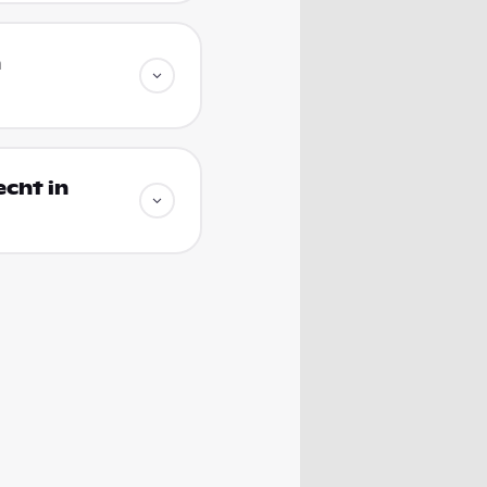
n
echt in