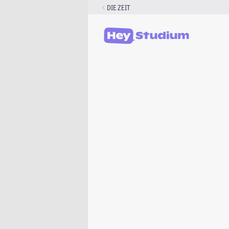
Zum
DIE ZEIT
Inhalt
springen