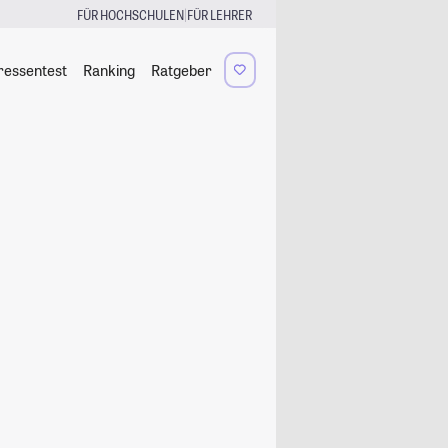
|
FÜR HOCHSCHULEN
FÜR LEHRER
ressentest
Ranking
Ratgeber