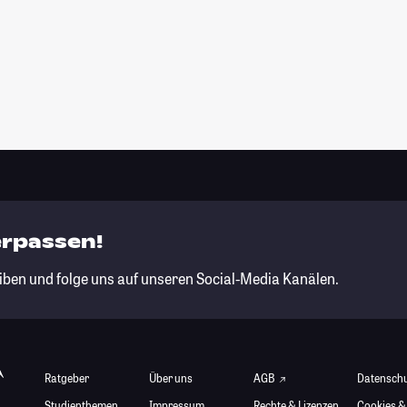
erpassen!
iben und folge uns auf unseren Social-Media Kanälen.
Ratgeber
Über uns
AGB
Datensch
Studienthemen
Impressum
Rechte & Lizenzen
Cookies &