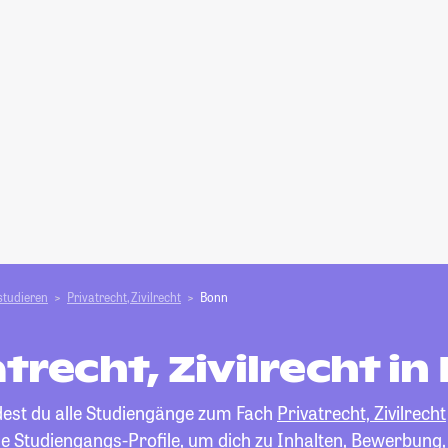
studieren
Privatrecht, Zivilrecht
Bonn
trecht, Zivilrecht i
ndest du alle Studiengänge zum Fach
Privatrecht, Zivilrecht
die Studiengangs-Profile, um dich zu Inhalten, Bewerbung