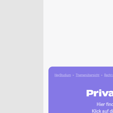
HeyStudium
Themenübersicht
Recht 
Priva
Hier fi
Klick auf 