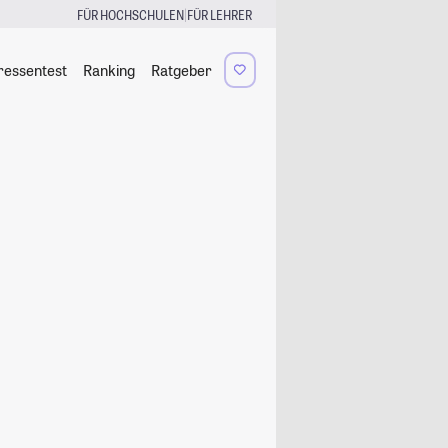
|
FÜR HOCHSCHULEN
FÜR LEHRER
ressentest
Ranking
Ratgeber