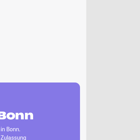
n Bonn
in Bonn.
, Zulassung