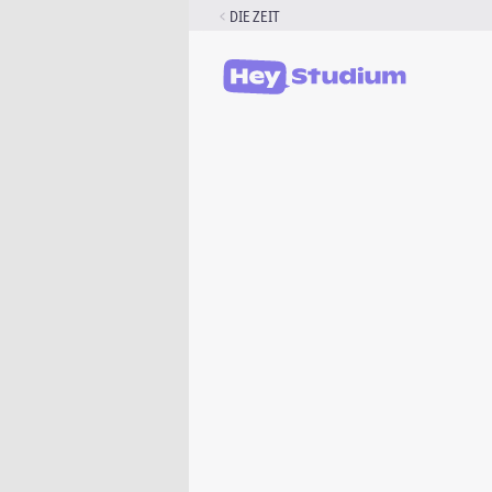
Zum
DIE ZEIT
Inhalt
springen