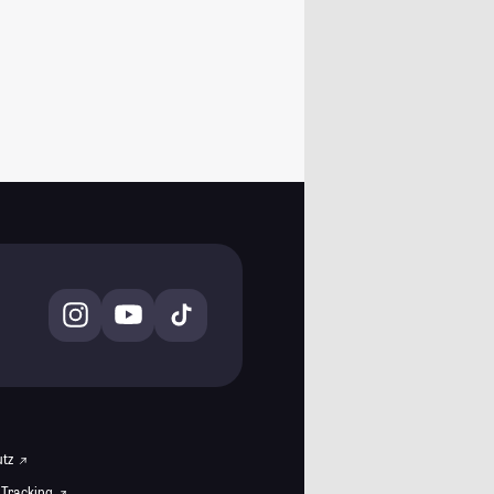
utz
 Tracking