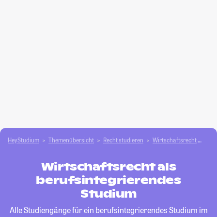
HeyStudium
Themenübersicht
Recht studieren
Wirtschaftsrecht
beru
Wirtschaftsrecht als
berufsintegrierendes
Studium
Alle Studiengänge für ein berufsintegrierendes Studium im