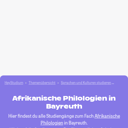
HeyStudium
Themenübersicht
Sprachen und Kulturen studieren
Afrikan
Afrikanische Philologien in
Bayreuth
Hier findest du alle Studiengänge zum Fach
Afrikanische
Philologien
in Bayreuth.