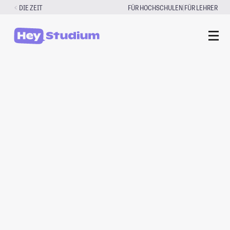
Zum
|
DIE ZEIT
FÜR HOCHSCHULEN
FÜR LEHRER
Inhalt
springen