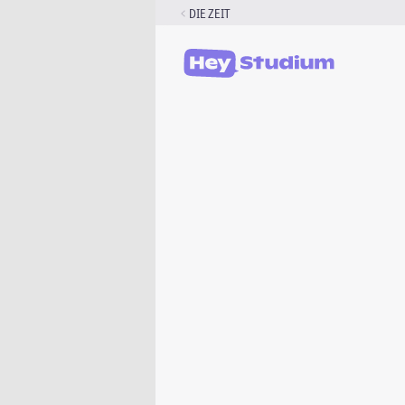
Zum
DIE ZEIT
Inhalt
springen