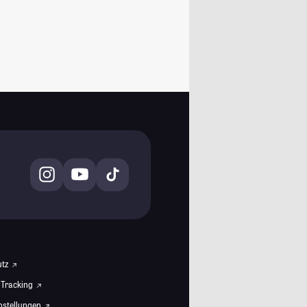
utz
 Tracking
instellungen