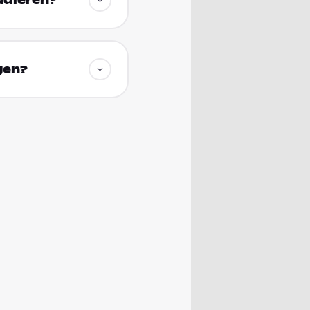
tudieren?
gen?