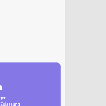
n
gen.
, Zulassung