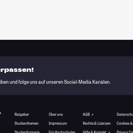
erpassen!
iben und folge uns auf unseren Social-Media Kanälen.
Ratgeber
Über uns
AGB
Datensch
Studienthemen
Impressum
Rechte & Lizenzen
Cookies &
Studienformate
Für Hochschulen
Hilfe & Kontakt
Privacy E