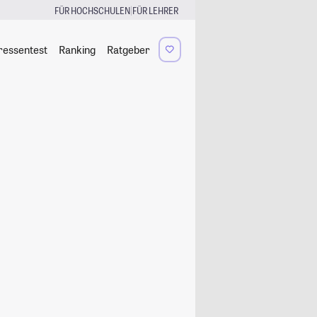
|
FÜR HOCHSCHULEN
FÜR LEHRER
ressentest
Ranking
Ratgeber