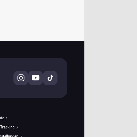
utz
 Tracking
instellungen