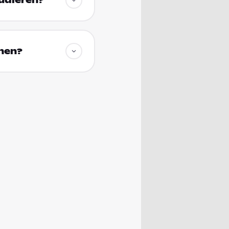
tudieren?
chen?