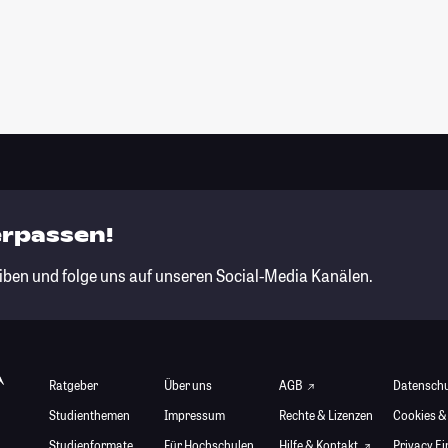
erpassen!
iben und folge uns auf unseren Social-Media Kanälen.
Ratgeber
Über uns
AGB
Datensch
Studienthemen
Impressum
Rechte & Lizenzen
Cookies &
Studienformate
Für Hochschulen
Hilfe & Kontakt
Privacy E