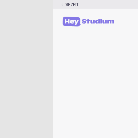
Zum
DIE ZEIT
Inhalt
springen