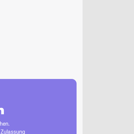
n
hen.
, Zulassung