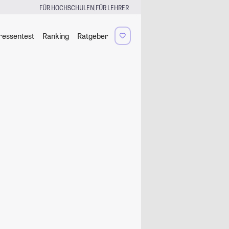
|
FÜR HOCHSCHULEN
FÜR LEHRER
ressentest
Ranking
Ratgeber