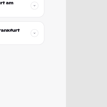
urt am
rankfurt