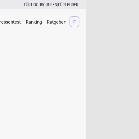
|
FÜR HOCHSCHULEN
FÜR LEHRER
ressentest
Ranking
Ratgeber