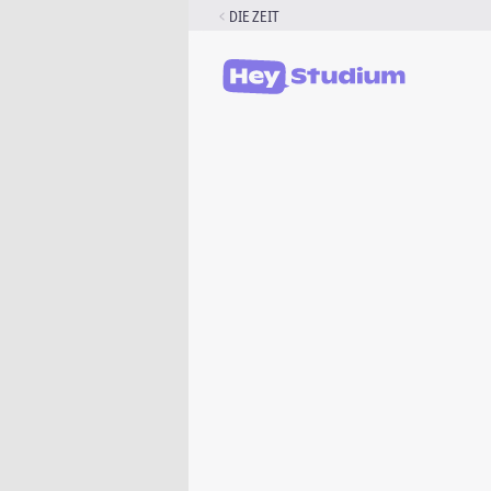
Zum
DIE ZEIT
Inhalt
springen