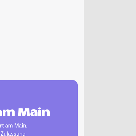
 am Main
rt am Main.
, Zulassung