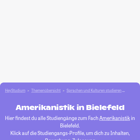
HeyStudium
Themenübersicht
Sprachen und Kulturen studieren
Amerika
Amerikanistik in Bielefeld
Hier findest du alle Studiengänge zum Fach
Amerikanistik
in
Bielefeld.
Klick auf die Studiengangs-Profile, um dich zu Inhalten,