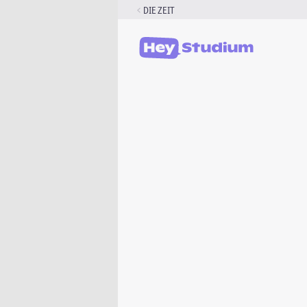
Zum
DIE ZEIT
Inhalt
springen