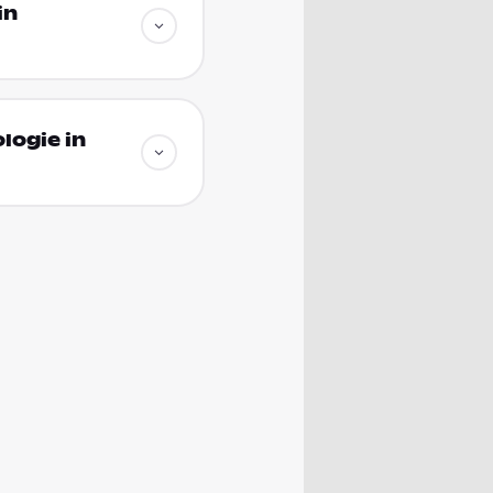
in
logie in