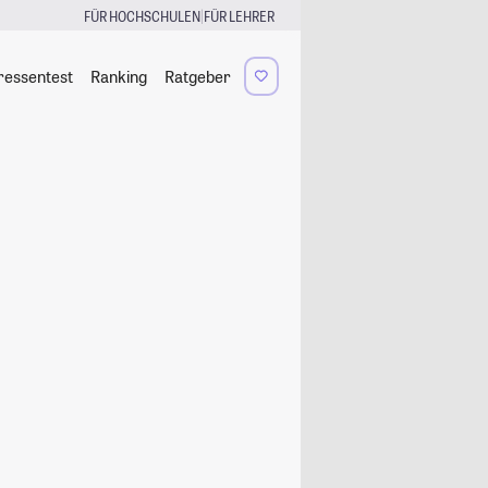
|
FÜR HOCHSCHULEN
FÜR LEHRER
ressentest
Ranking
Ratgeber