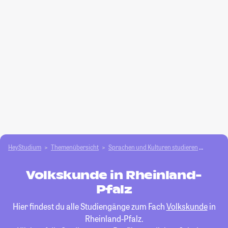
HeyStudium
Themenübersicht
Sprachen und Kulturen studieren
Volksk
Volkskunde in Rheinland-
Pfalz
Hier findest du alle Studiengänge zum Fach
Volkskunde
in
Rheinland-Pfalz.