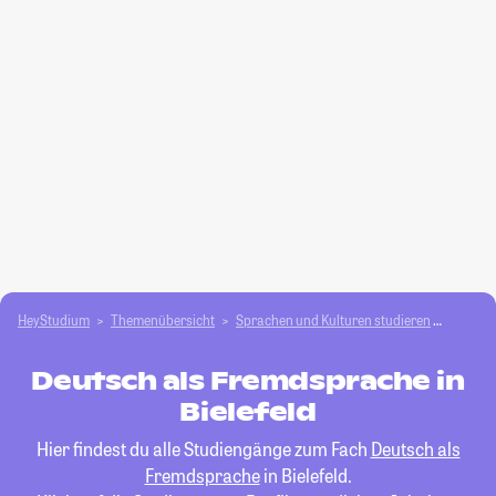
HeyStudium
Themenübersicht
Sprachen und Kulturen studieren
Deutsc
Deutsch als Fremdsprache in
Bielefeld
Hier findest du alle Studiengänge zum Fach
Deutsch als
Fremdsprache
in Bielefeld.