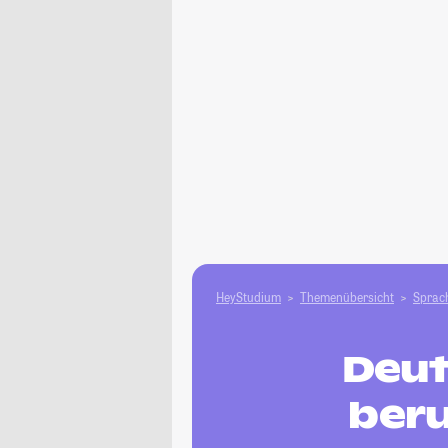
HeyStudium
Themenübersicht
Sprach
Deut
beru