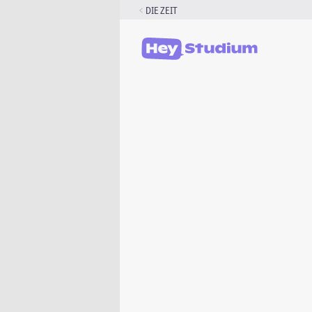
Zum
DIE ZEIT
Inhalt
springen