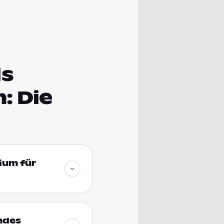
ls
: Die
ium für
ndes