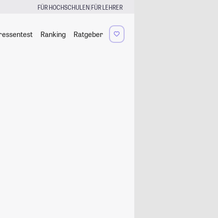
|
FÜR HOCHSCHULEN
FÜR LEHRER
ressentest
Ranking
Ratgeber