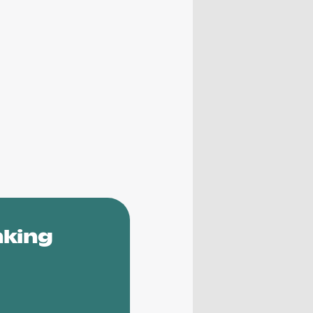
nking