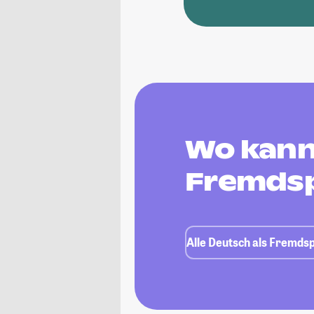
Wo kann 
Fremdsp
Alle Deutsch als Fremds