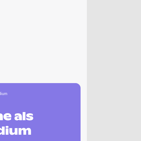
dium
e als
udium