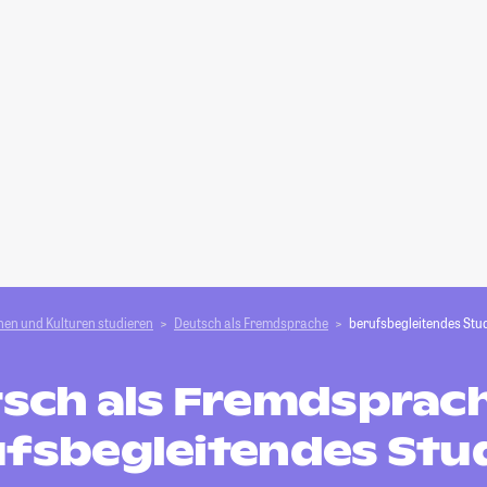
en und Kulturen studieren
Deutsch als Fremdsprache
berufsbegleitendes Stu
sch als Fremdsprach
fsbegleitendes St