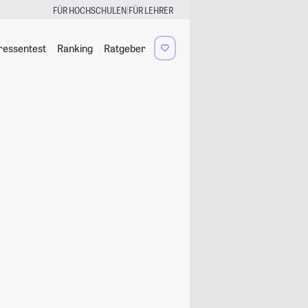
|
FÜR HOCHSCHULEN
FÜR LEHRER
ressentest
Ranking
Ratgeber