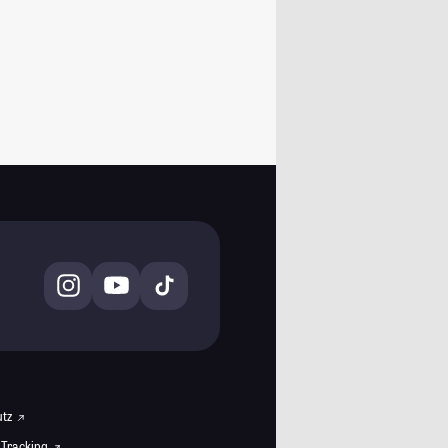
utz
 Tracking