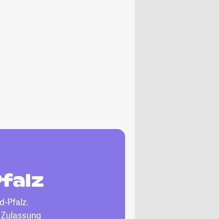
falz
d-Pfalz.
, Zulassung