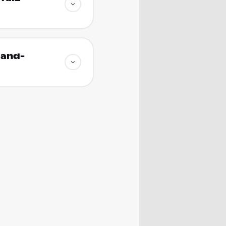
land-