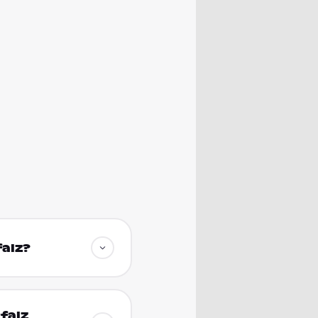
falz?
falz