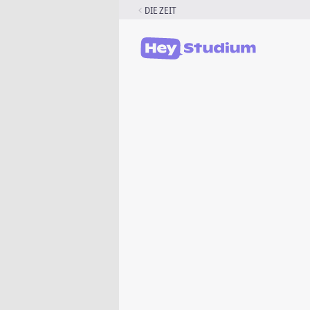
Zum
DIE ZEIT
Inhalt
springen