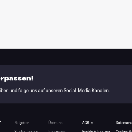
erpassen!
iben und folge uns auf unseren Social-Media Kanälen.
Ratgeber
Über uns
AGB
Datensch
Studienthemen
Impressum
Rechte & Lizenzen
Cookies &