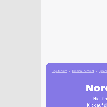
HeyStudium
Themenübersicht
Sprach
Nor
Hier fi
Klick auf 