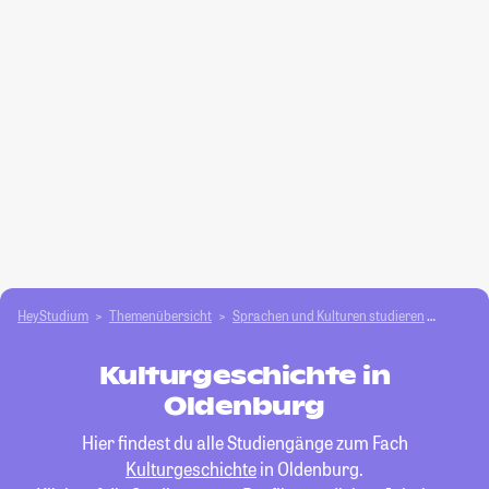
HeyStudium
Themenübersicht
Sprachen und Kulturen studieren
Kulturg
Kulturgeschichte in
Oldenburg
Hier findest du alle Studiengänge zum Fach
Kulturgeschichte
in Oldenburg.