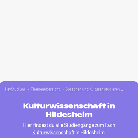
HeyStudium
Themenübersicht
Sprachen und Kulturen studieren
Kultur
Kulturwissenschaft in
Hildesheim
Hier findest du alle Studiengänge zum Fach
Kulturwissenschaft
in Hildesheim.