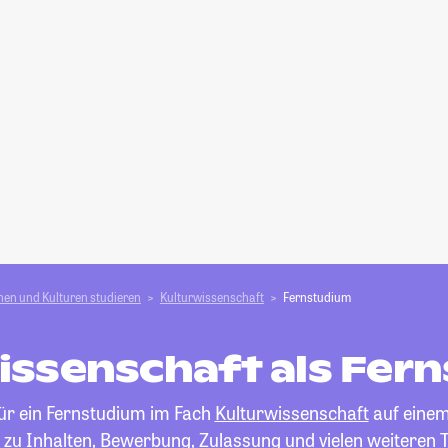
en und Kulturen studieren
Kulturwissenschaft
Fernstudium
issenschaft als Fer
für ein Fernstudium im Fach
Kulturwissenschaft
auf einem 
 zu Inhalten, Bewerbung, Zulassung und vielen weiteren 