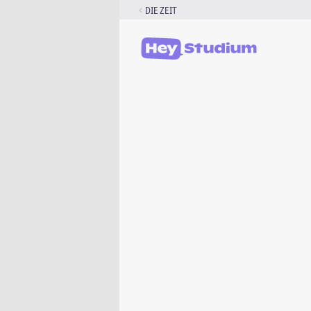
Zum
DIE ZEIT
Inhalt
springen