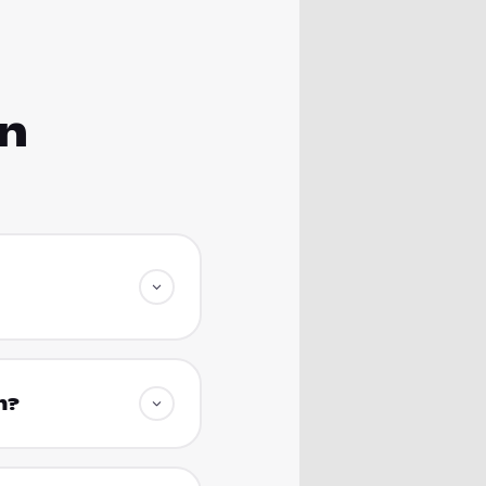
en
n?