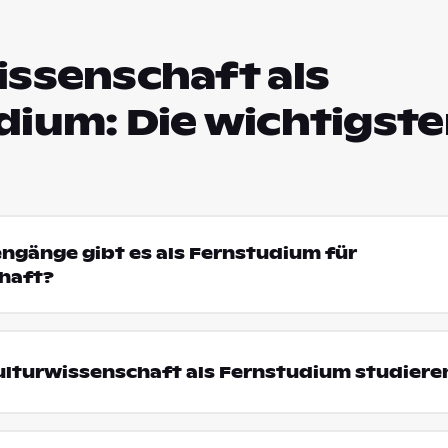
issenschaft als
dium: Die wichtigst
engänge gibt es als Fernstudium für
haft?
lturwissenschaft als Fernstudium studiere