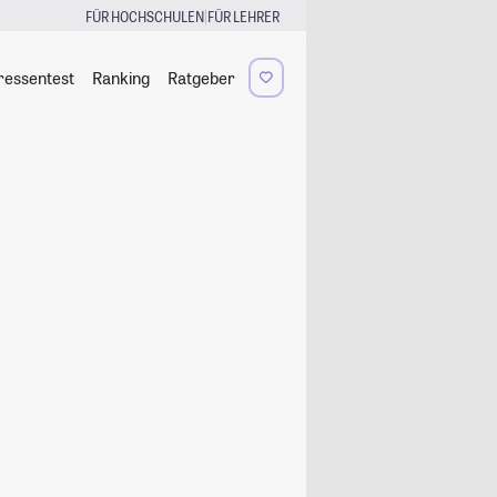
|
FÜR HOCHSCHULEN
FÜR LEHRER
ressentest
Ranking
Ratgeber