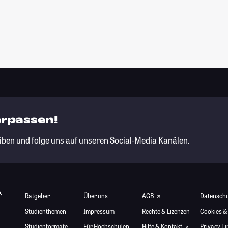
erpassen!
iben und folge uns auf unseren Social-Media Kanälen.
Ratgeber
Über uns
AGB
Datensch
Studienthemen
Impressum
Rechte & Lizenzen
Cookies &
Studienformate
Für Hochschulen
Hilfe & Kontakt
Privacy E