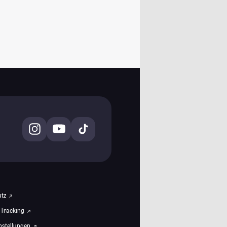
utz
 Tracking
instellungen