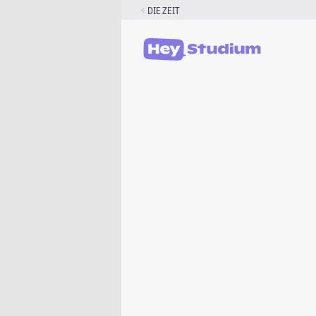
Zum
DIE ZEIT
Inhalt
springen