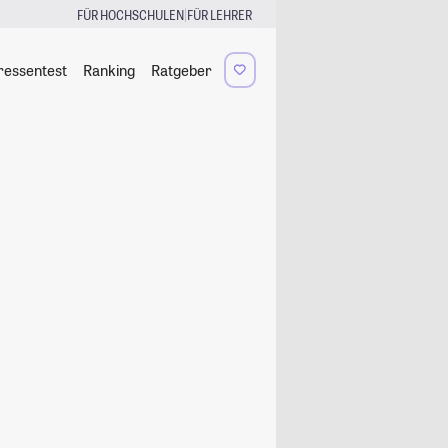
|
FÜR HOCHSCHULEN
FÜR LEHRER
ressentest
Ranking
Ratgeber