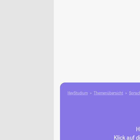
HeyStudium
Themenübersicht
Sprach
H
Klick auf 