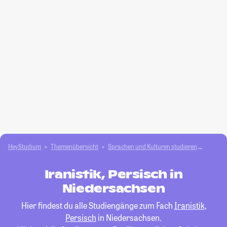
HeyStudium
Themenübersicht
Sprachen und Kulturen studieren
Iranisti
Iranistik, Persisch in
Niedersachsen
Hier findest du alle Studiengänge zum Fach
Iranistik,
Persisch
in Niedersachsen.