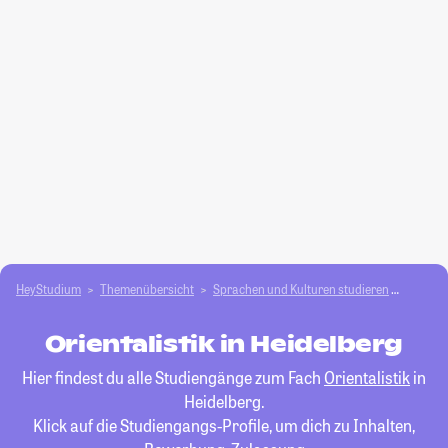
HeyStudium
Themenübersicht
Sprachen und Kulturen studieren
Oriental
Orientalistik in Heidelberg
Hier findest du alle Studiengänge zum Fach
Orientalistik
in
Heidelberg.
Klick auf die Studiengangs-Profile, um dich zu Inhalten,