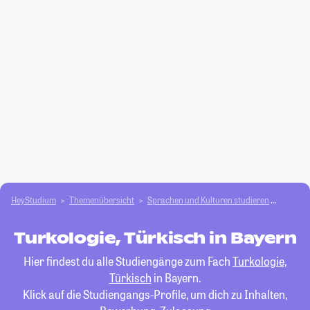
HeyStudium
Themenübersicht
Sprachen und Kulturen studieren
Turkolo
Turkologie, Türkisch in Bayern
Hier findest du alle Studiengänge zum Fach
Turkologie,
Türkisch
in Bayern.
Klick auf die Studiengangs-Profile, um dich zu Inhalten,