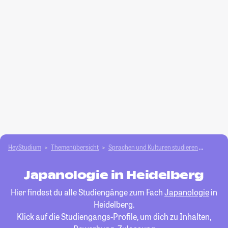
HeyStudium
Themenübersicht
Sprachen und Kulturen studieren
Japano
Japanologie in Heidelberg
Hier findest du alle Studiengänge zum Fach
Japanologie
in
Heidelberg.
Klick auf die Studiengangs-Profile, um dich zu Inhalten,