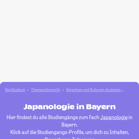
HeyStudium
Themenübersicht
Sprachen und Kulturen studieren
Japano
Japanologie in Bayern
Hier findest du alle Studiengänge zum Fach
Japanologie
in
Bayern.
Klick auf die Studiengangs-Profile, um dich zu Inhalten,