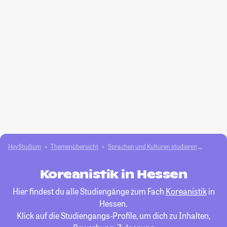
HeyStudium
Themenübersicht
Sprachen und Kulturen studieren
Koreani
Koreanistik in Hessen
Hier findest du alle Studiengänge zum Fach
Koreanistik
in
Hessen.
Klick auf die Studiengangs-Profile, um dich zu Inhalten,