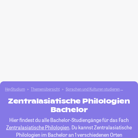
HeyStudium
Themenübersicht
Sprachen und Kulturen studieren
Zentral
Zentralasiatische Philologien
Bachelor
Hier findest du alle Bachelor-Studiengänge für das Fach
Zentralasiatische Philologien
. Du kannst Zentralasiatische
Philologien im Bachelor an 1 verschiedenen Orten