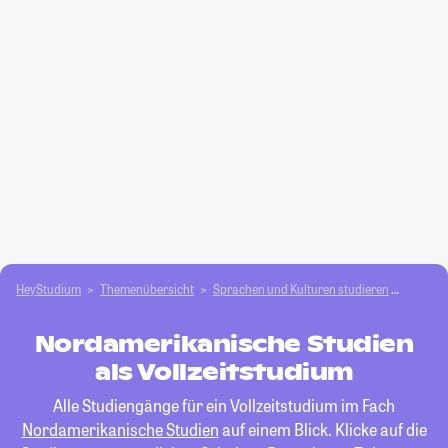
HeyStudium
Themenübersicht
Sprachen und Kulturen studieren
Nordam
Nordamerikanische Studien
als Vollzeitstudium
Alle Studiengänge für ein Vollzeitstudium im Fach
Nordamerikanische Studien
auf einem Blick. Klicke auf die