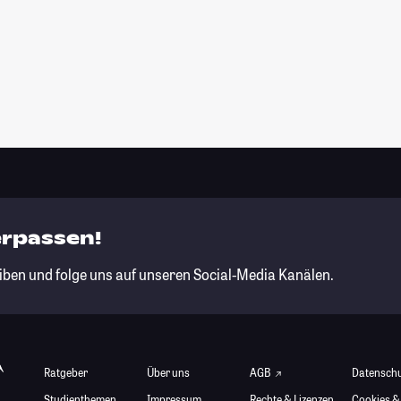
erpassen!
iben und folge uns auf unseren Social-Media Kanälen.
Ratgeber
Über uns
AGB
Datensch
Studienthemen
Impressum
Rechte & Lizenzen
Cookies &