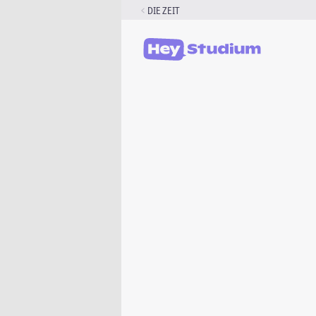
Zum
DIE ZEIT
Inhalt
springen