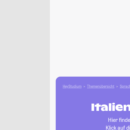
HeyStudium
Themenübersicht
Sprach
Italie
Hier find
Klick auf 