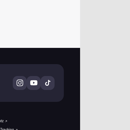
utz
 Tracking