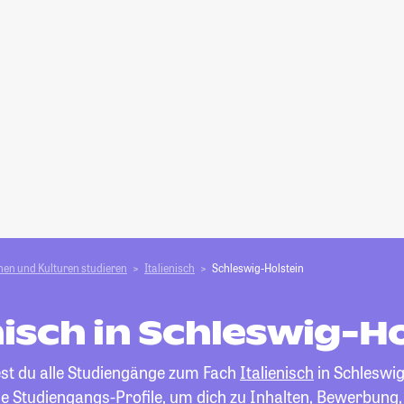
en und Kulturen studieren
Italienisch
Schleswig-Holstein
nisch in Schleswig-H
est du alle Studiengänge zum Fach
Italienisch
in Schleswig
die Studiengangs-Profile, um dich zu Inhalten, Bewerbung