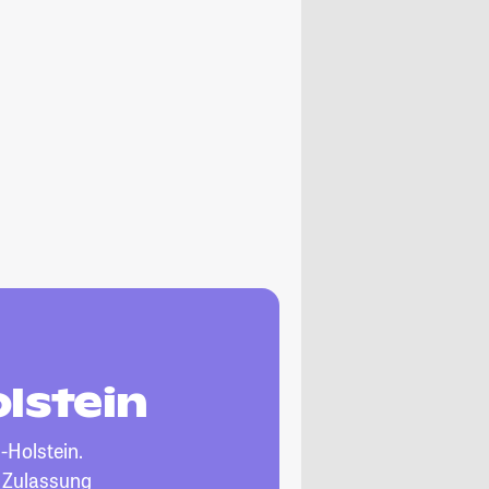
olstein
-Holstein.
, Zulassung