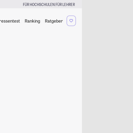
|
FÜR HOCHSCHULEN
FÜR LEHRER
ressentest
Ranking
Ratgeber