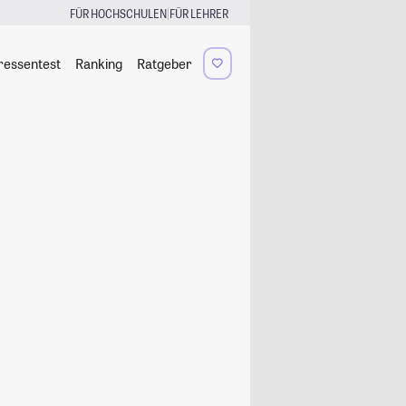
|
FÜR HOCHSCHULEN
FÜR LEHRER
ressentest
Ranking
Ratgeber