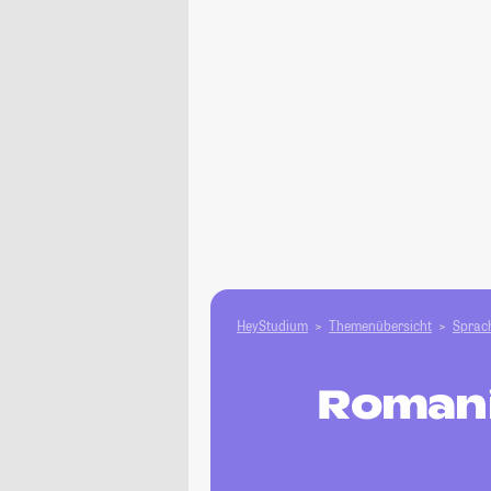
HeyStudium
Themenübersicht
Sprach
Romanis