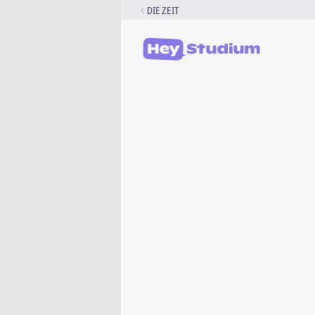
Zum
DIE ZEIT
Inhalt
springen