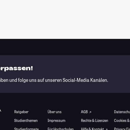
erpassen!
iben und folge uns auf unseren Social-Media Kanälen.
Ratgeber
Über uns
AGB
Datensch
Studienthemen
Impressum
Rechte & Lizenzen
Cookies &
Studienformate
Für Hochschulen
Hilfe & Kontakt
Privacy E