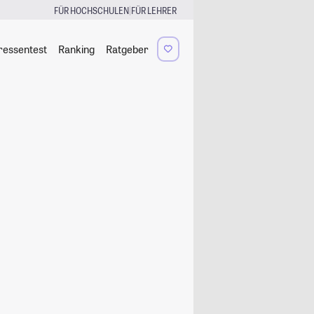
|
FÜR HOCHSCHULEN
FÜR LEHRER
ressentest
Ranking
Ratgeber