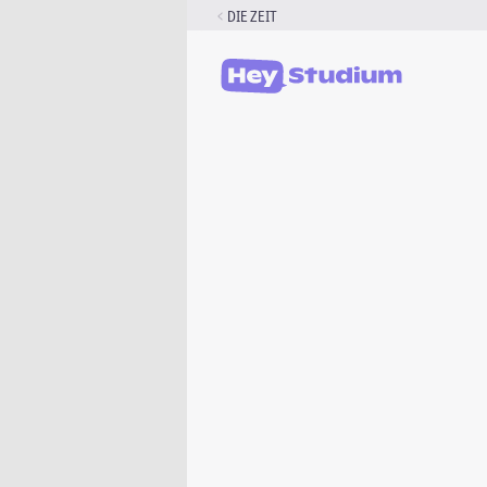
Zum
DIE ZEIT
Inhalt
springen