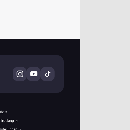
utz
 Tracking
instellungen