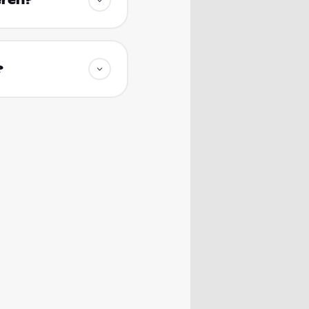
eren?
?