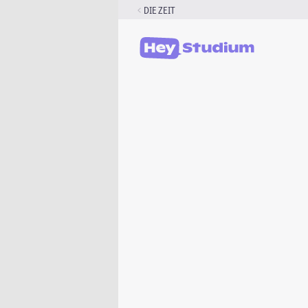
Zum
DIE ZEIT
Inhalt
springen