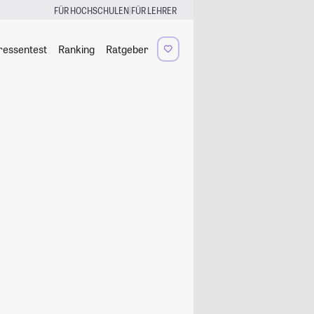
|
FÜR HOCHSCHULEN
FÜR LEHRER
ressentest
Ranking
Ratgeber