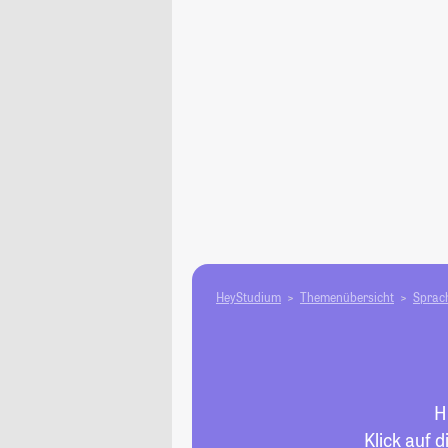
HeyStudium
Themenübersicht
Sprach
H
Klick auf 