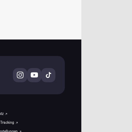
utz
 Tracking
instellungen