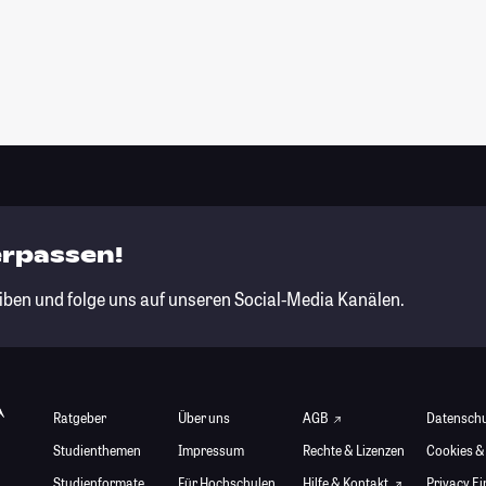
erpassen!
iben und folge uns auf unseren Social-Media Kanälen.
Ratgeber
Über uns
AGB
Datensch
Studienthemen
Impressum
Rechte & Lizenzen
Cookies &
Studienformate
Für Hochschulen
Hilfe & Kontakt
Privacy E