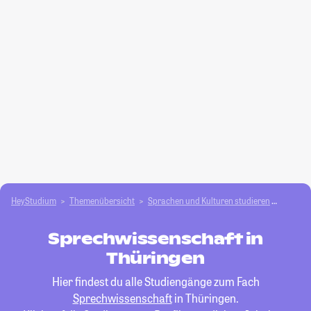
HeyStudium
Themenübersicht
Sprachen und Kulturen studieren
Sprech
Sprechwissenschaft in
Thüringen
Hier findest du alle Studiengänge zum Fach
Sprechwissenschaft
in Thüringen.