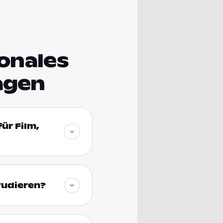
ionales
agen
ür Film,
tudieren?