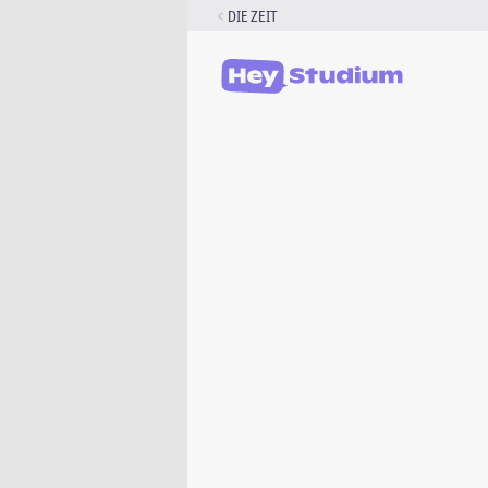
Zum
DIE ZEIT
Inhalt
springen