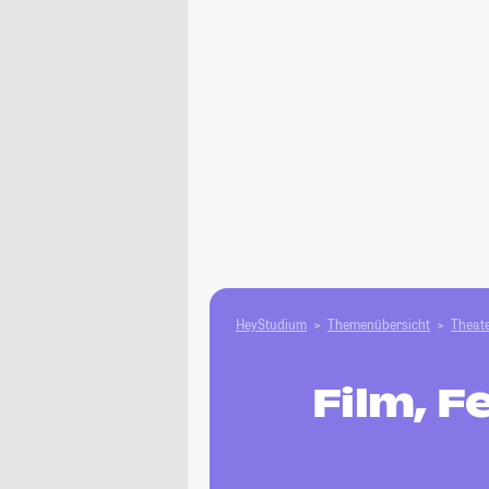
HeyStudium
Themenübersicht
Theate
Film, F