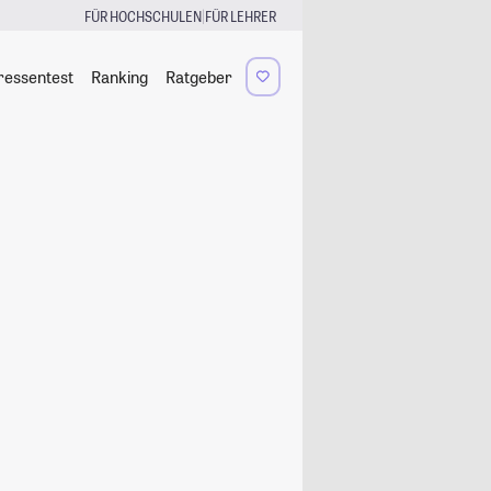
|
FÜR HOCHSCHULEN
FÜR LEHRER
ressentest
Ranking
Ratgeber