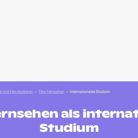
r und Film studieren
Film, Fernsehen
internationales Studium
ernsehen als interna
Studium