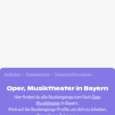
HeyStudium
Themenübersicht
Theater und Film studieren
Oper, Musikth
Oper, Musiktheater in Bayern
Hier findest du alle Studiengänge zum Fach
Oper,
Musiktheater
in Bayern.
Klick auf die Studiengangs-Profile, um dich zu Inhalten,