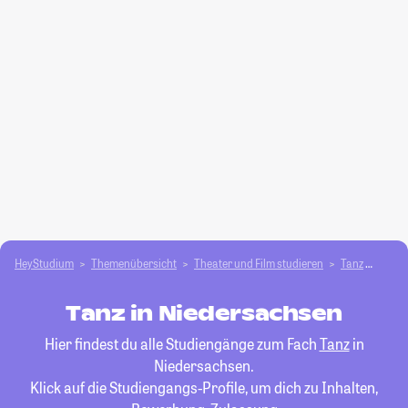
HeyStudium
Themenübersicht
Theater und Film studieren
Tanz
Nied
Tanz in Niedersachsen
Hier findest du alle Studiengänge zum Fach
Tanz
in
Niedersachsen.
Klick auf die Studiengangs-Profile, um dich zu Inhalten,