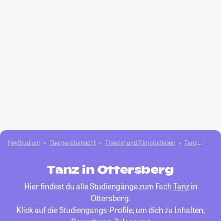
HeyStudium
Themenübersicht
Theater und Film studieren
Tanz
Otter
Tanz in Ottersberg
Hier findest du alle Studiengänge zum Fach
Tanz
in
Ottersberg.
Klick auf die Studiengangs-Profile, um dich zu Inhalten,