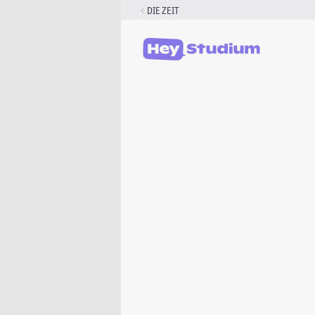
Zum
DIE ZEIT
Inhalt
springen