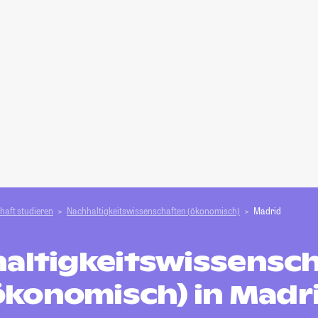
haft studieren
Nachhaltigkeitswissenschaften (ökonomisch)
Madrid
altigkeitswissensc
ökonomisch) in Madr