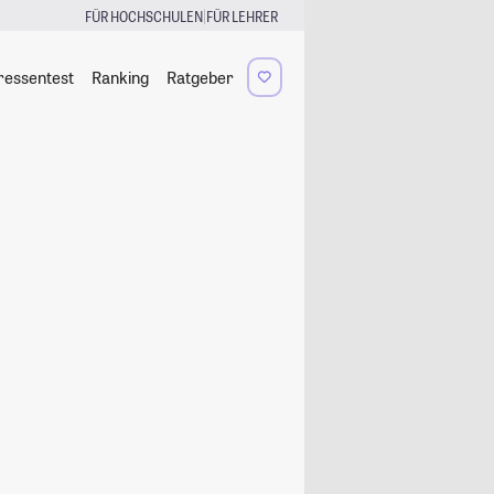
|
FÜR HOCHSCHULEN
FÜR LEHRER
ressentest
Ranking
Ratgeber