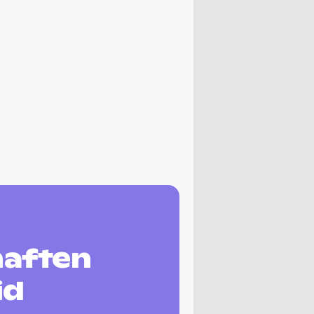
haften
id