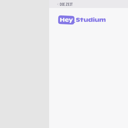
Zum
DIE ZEIT
Inhalt
springen