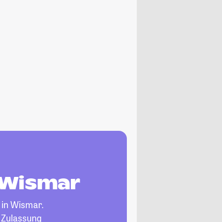
 Wismar
in Wismar.
, Zulassung