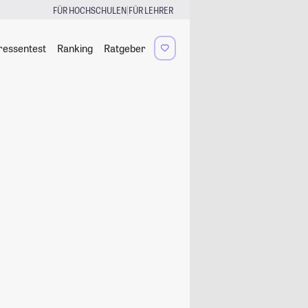
|
FÜR HOCHSCHULEN
FÜR LEHRER
ressentest
Ranking
Ratgeber