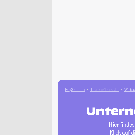
HeyStudium
Themenübersicht
Wirtsc
Untern
Hier finde
Klick auf 