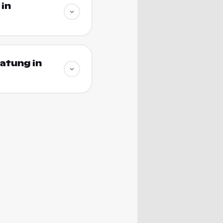
in
atung in