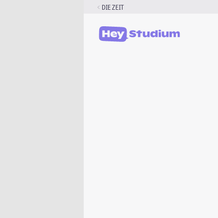
Zum
DIE ZEIT
Inhalt
springen