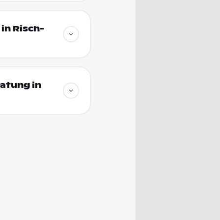
in Risch-
atung in