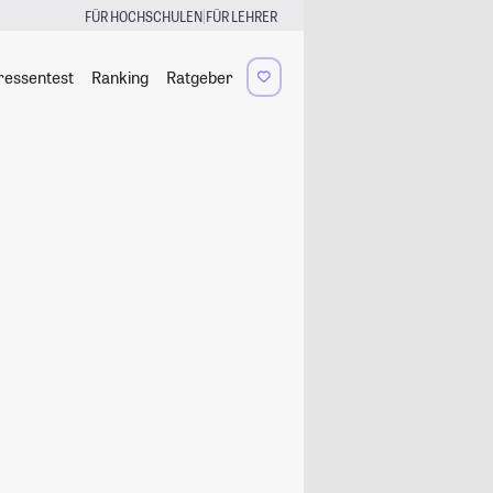
|
FÜR HOCHSCHULEN
FÜR LEHRER
ressentest
Ranking
Ratgeber