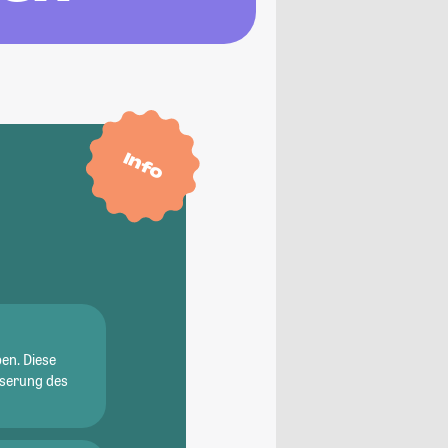
Info
en. Diese
sserung des