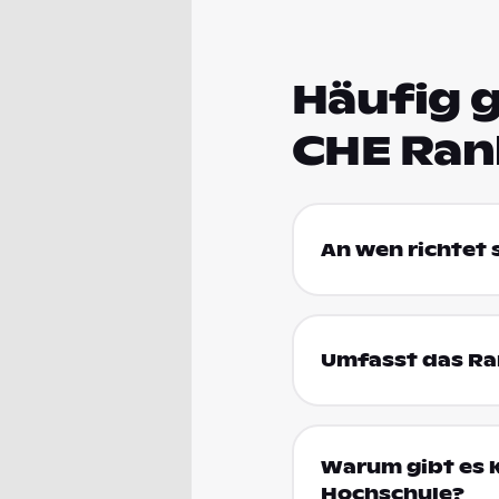
Häufig g
CHE Ran
An wen richtet
Umfasst das Ran
Warum gibt es k
Hochschule?