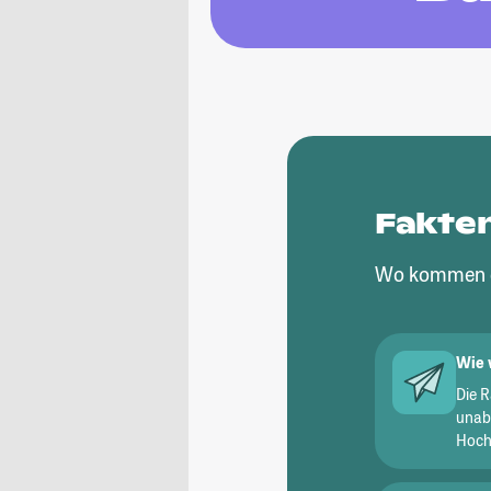
Fakte
Wo kommen d
Wie 
Die 
unab
Hochs