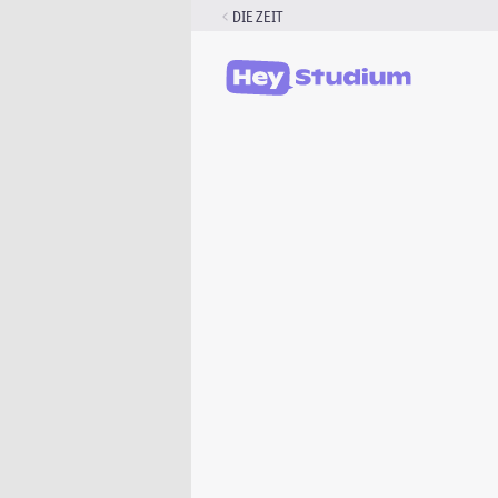
Zum
DIE ZEIT
Inhalt
springen