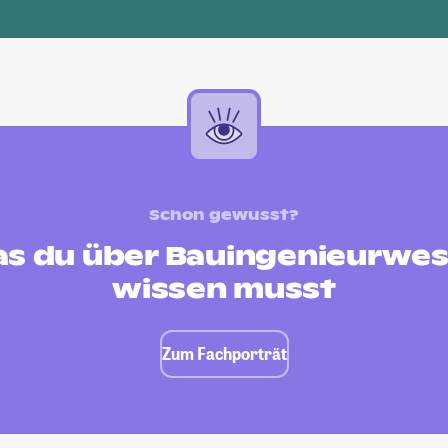
Schon gewusst?
s du über Bauingenieurwe
wissen musst
Zum Fachporträt