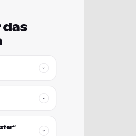
 das
m
ster“