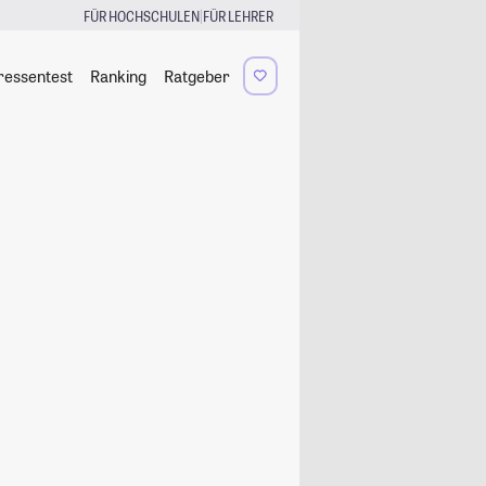
|
FÜR HOCHSCHULEN
FÜR LEHRER
ressentest
Ranking
Ratgeber