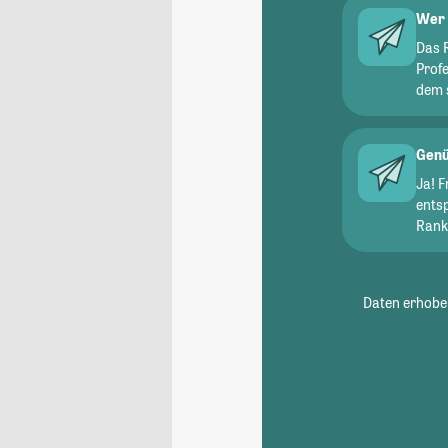
Wer 
Das 
Prof
dem 
Genü
Ja! 
ents
Ranki
Daten erhoben