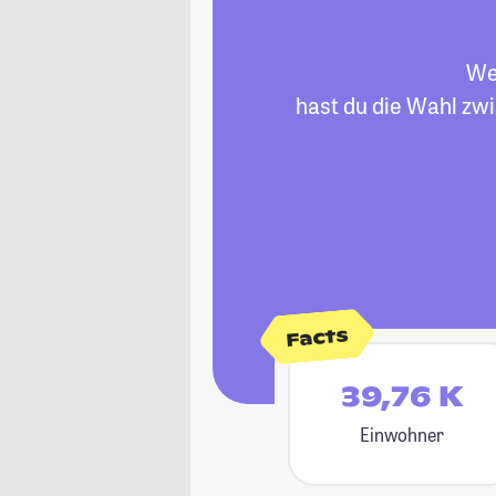
Wen
hast du die Wahl zwi
Facts
39,76 K
Einwohner