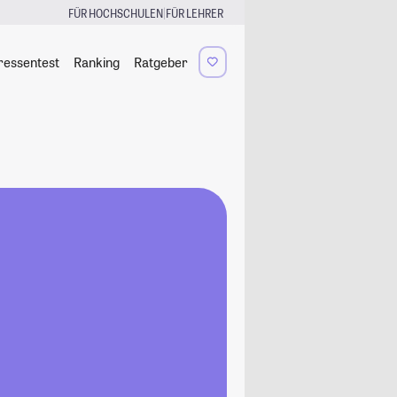
|
FÜR HOCHSCHULEN
FÜR LEHRER
ressentest
Ranking
Ratgeber