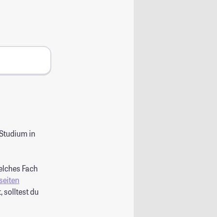
Studium in
elches Fach
seiten
 solltest du