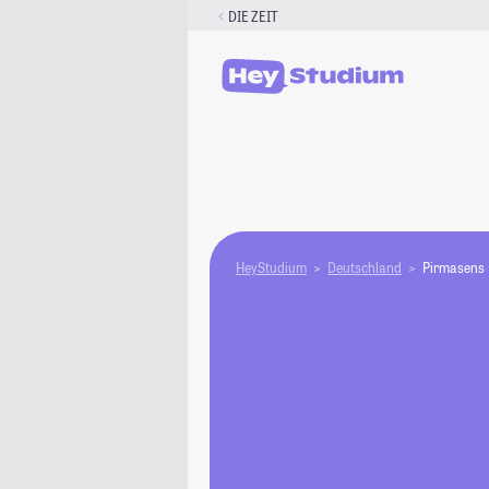
Zum
DIE ZEIT
Inhalt
springen
HeyStudium
Deutschland
Pirmasens