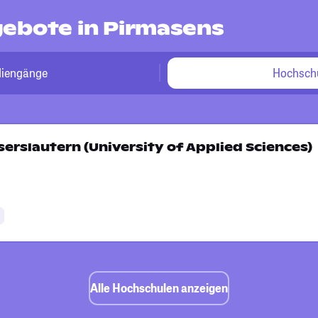
ebote in Pirmasens
diengänge
Hochsch
erslautern (University of Applied Sciences)
Alle Hochschulen anzeigen