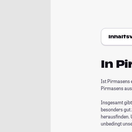
Inhalts
In P
Ist Pirmasens 
Pirmasens aus
Insgesamt gibt
besonders gut 
herausfinden. U
unbedingt uns