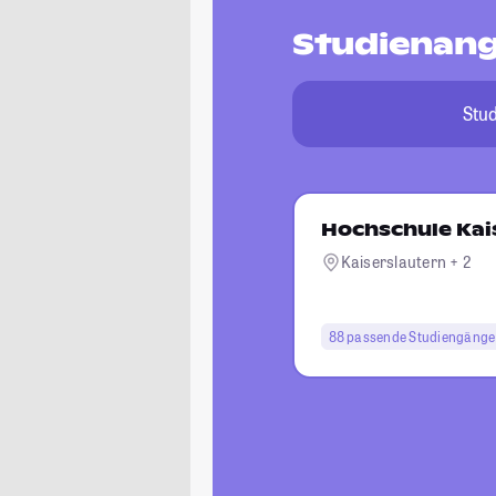
Studienang
Stu
Hochschule Kais
Kaiserslautern + 2
88 passende Studiengänge