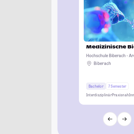
Medizinische B
Hochschule Biberach - Ar
Betriebswirtschaft und B
Biberach
Bachelor
7 Semester
Interdisziplinär
Praxisnah
In