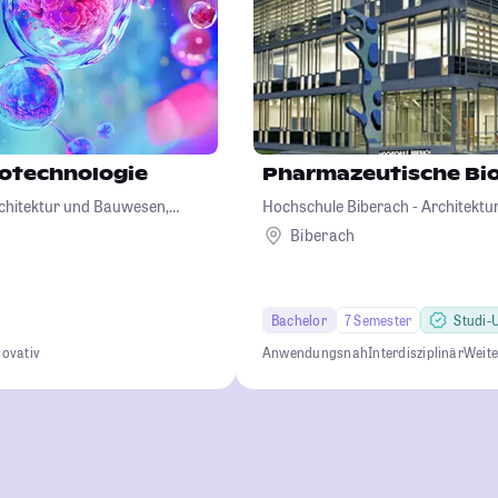
iotechnologie
Pharmazeutische Bi
chitektur und Bauwesen,
Hochschule Biberach - Architekt
iotechnologie
Betriebswirtschaft und Biotechno
Biberach
Bachelor
7 Semester
Studi-U
novativ
Anwendungsnah
Interdisziplinär
Weit