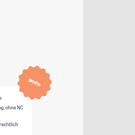
Info
e
g, ohne NC
rechtlich