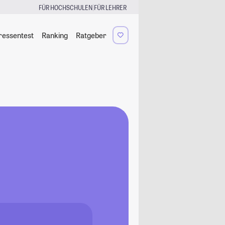
|
FÜR HOCHSCHULEN
FÜR LEHRER
ressentest
Ranking
Ratgeber