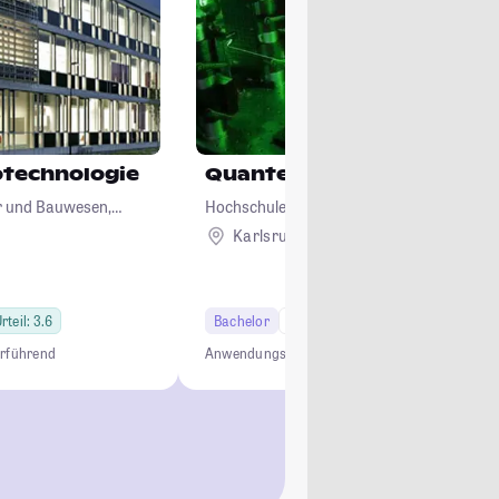
otechnologie
Quantencomputing
ur und Bauwesen,
Hochschule Karlsruhe - Technik und Wirts
logie
Karlsruhe
rteil: 3.6
Bachelor
7 Semester
erführend
Anwendungsorientiert
Interdisziplinär
Quantent