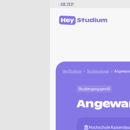
Zum
DIE ZEIT
Inhalt
springen
HeyStudium
Studiengänge
Angewand
Studiengangsprofil
Angewa
Hochschule Kaiserslaut