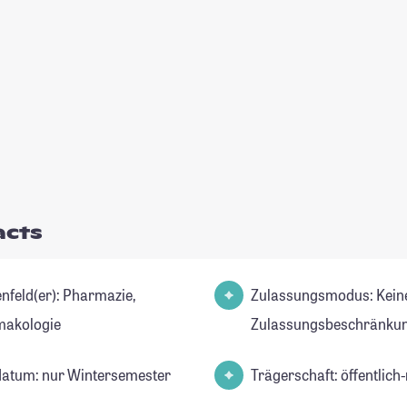
acts
d(er): Pharmazie,
Zulassungsmodus: Kein
akologie
Zulassungsbeschränkun
datum: nur Wintersemester
Trägerschaft: öffentlich-