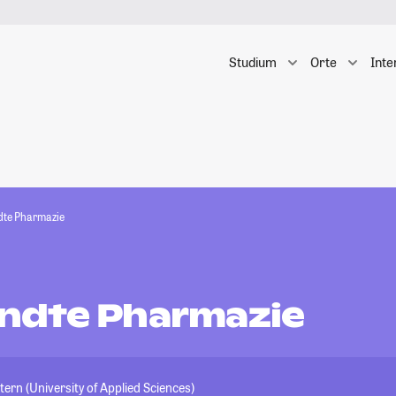
Studium
Orte
Inte
te Pharmazie
ndte Pharmazie
ern (University of Applied Sciences)