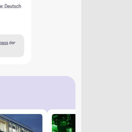
e: Deutsch
pass
der