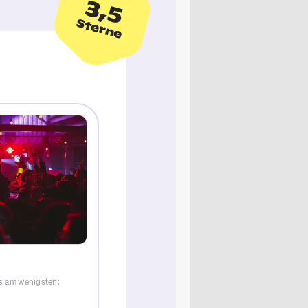
3,5
Sterne
ns am wenigsten: