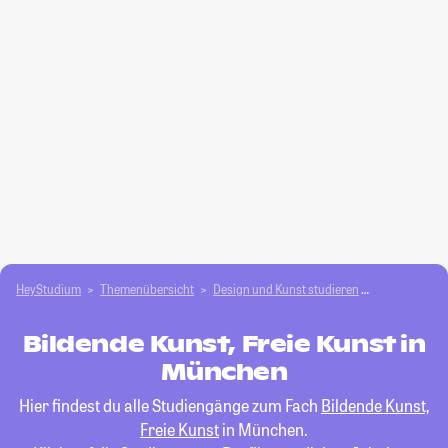
HeyStudium
Themenübersicht
Design und Kunst studieren
Bildende Kuns
Bildende Kunst, Freie Kunst in
München
Hier findest du alle Studiengänge zum Fach
Bildende Kunst,
Freie Kunst
in München.