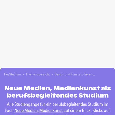
HeyStudium
Themenübersicht
Design und Kunst studieren
Neue Medien
Neue Medien, Medienkunst als
berufsbegleitendes Studium
Alle Studiengänge für ein berufsbegleitendes Studium im
Fach
Neue Medien, Medienkunst
auf einem Blick. Klicke auf