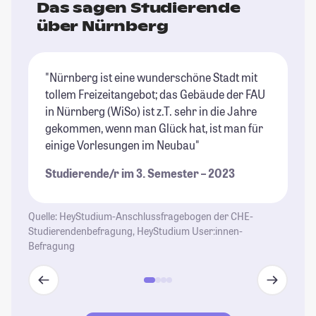
Das sagen Studierende
über Nürnberg
"Nürnberg ist eine wunderschöne Stadt mit
"N
tollem Freizeitangebot; das Gebäude der FAU
Di
in Nürnberg (WiSo) ist z.T. sehr in die Jahre
we
gekommen, wenn man Glück hat, ist man für
ei
einige Vorlesungen im Neubau"
ni
Studierende/r im 3. Semester – 2023
St
Quelle: HeyStudium-Anschlussfragebogen der CHE-
Studierendenbefragung, HeyStudium User:innen-
Befragung