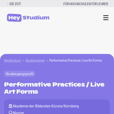
Zum
|
DIE ZEIT
FÜR HOCHSCHULEN
FÜR LEHRER
Inhalt
springen
HeyStudium
Studiengänge
Performative Practices / Live Art Forms
Studiengangsprofil
Performative Practices / Live
Art Forms
Akademie der Bildenden Künste Nürnberg
Master