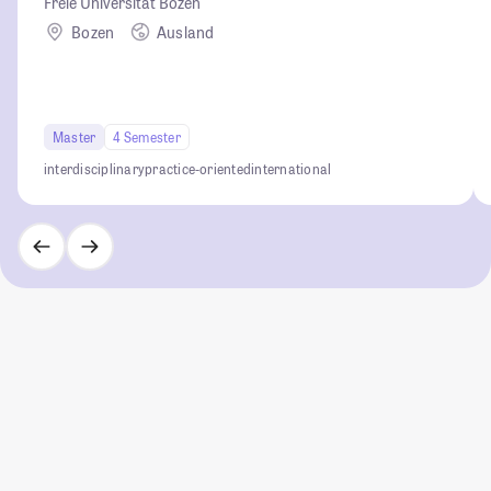
Freie Universität Bozen
Bozen
Ausland
Master
4 Semester
interdisciplinary
practice-oriented
international