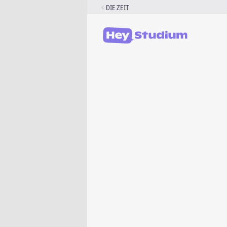
Zum
DIE ZEIT
Inhalt
springen