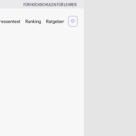
|
FÜR HOCHSCHULEN
FÜR LEHRER
ressentest
Ranking
Ratgeber