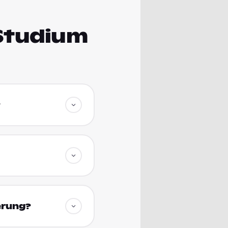
Studium
?
erung?