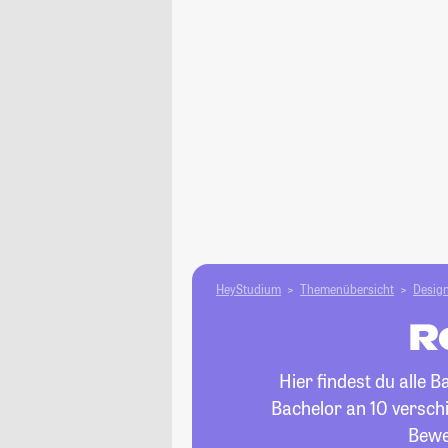
HeyStudium
Themenübersicht
Design
R
Hier findest du alle 
Bachelor an 10 verschi
Bewe