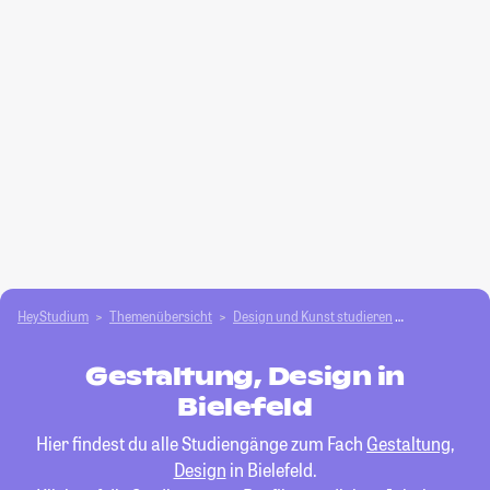
HeyStudium
Themenübersicht
Design und Kunst studieren
Gestaltung, 
Gestaltung, Design in
Bielefeld
Hier findest du alle Studiengänge zum Fach
Gestaltung,
Design
in Bielefeld.