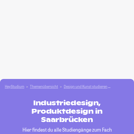
HeyStudium
Themenübersicht
Design und Kunst studieren
Industriedes
Industriedesign,
Produktdesign in
Saarbrücken
Hier findest du alle Studiengänge zum Fach