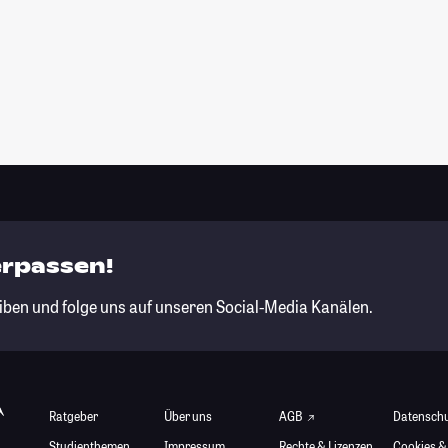
erpassen!
iben und folge uns auf unseren Social-Media Kanälen.
Ratgeber
Über uns
AGB
Datensch
Studienthemen
Impressum
Rechte & Lizenzen
Cookies &