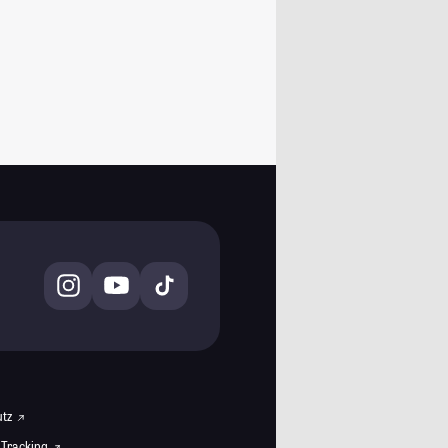
utz
 Tracking