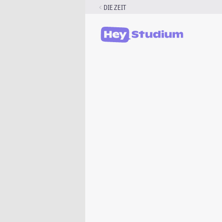
Zum
DIE ZEIT
Inhalt
springen