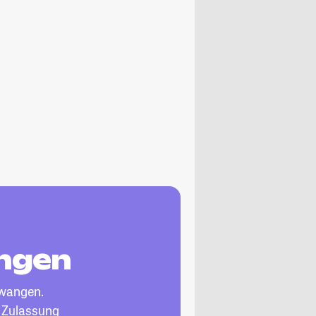
angen
twangen.
, Zulassung