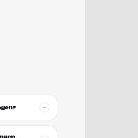
ngen?
angen