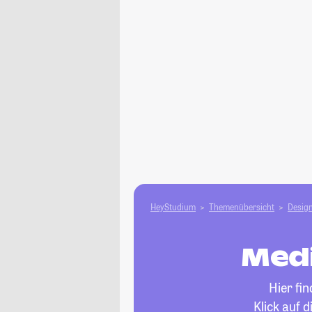
HeyStudium
Themenübersicht
Design
Medi
Hier fi
Klick auf 