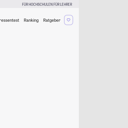
|
FÜR HOCHSCHULEN
FÜR LEHRER
ressentest
Ranking
Ratgeber