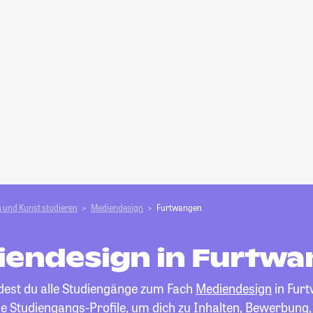
 und Kunst studieren
Mediendesign
Furtwangen
endesign in Furtw
ndest du alle Studiengänge zum Fach
Mediendesign
in Fur
die Studiengangs-Profile, um dich zu Inhalten, Bewerbung