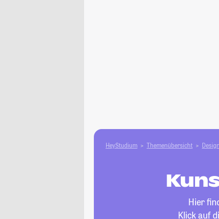
HeyStudium
Themenübersicht
Design
Kuns
Hier fi
Klick auf 