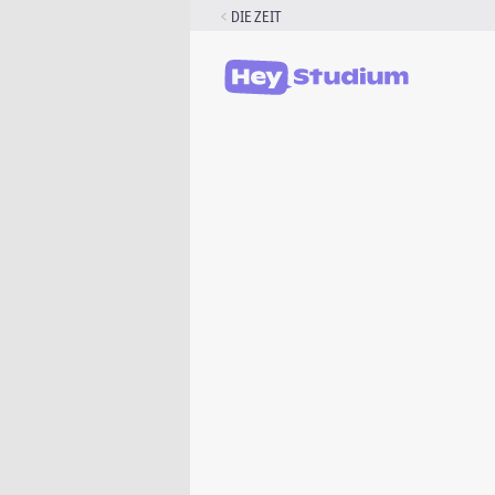
Zum
DIE ZEIT
Inhalt
springen