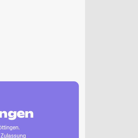
ingen
öttingen.
, Zulassung