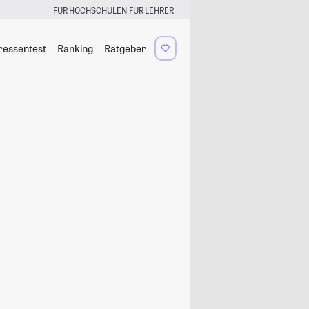
|
FÜR HOCHSCHULEN
FÜR LEHRER
ressentest
Ranking
Ratgeber