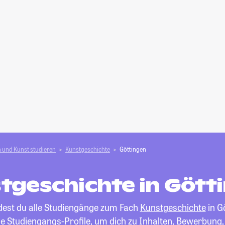
 und Kunst studieren
Kunstgeschichte
Göttingen
tgeschichte in Gött
ndest du alle Studiengänge zum Fach
Kunstgeschichte
in G
die Studiengangs-Profile, um dich zu Inhalten, Bewerbung