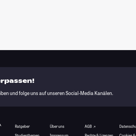
erpassen!
iben und folge uns auf unseren Social-Media Kanälen.
Ratgeber
Über uns
AGB
Datensch
Studienthemen
Impressum
Rechte & Lizenzen
Cookies &