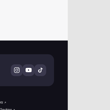
utz
 Tracking