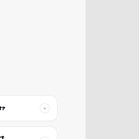
t?
rt