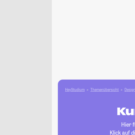
HeyStudium
Themenübersicht
Design
Ku
Hier 
Klick auf 