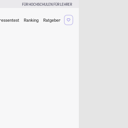
|
FÜR HOCHSCHULEN
FÜR LEHRER
ressentest
Ranking
Ratgeber