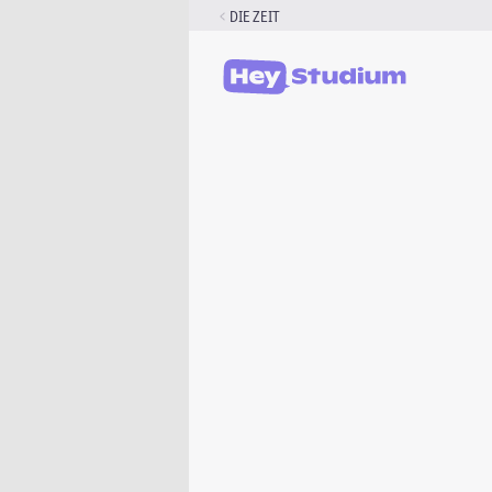
Zum
DIE ZEIT
Inhalt
springen