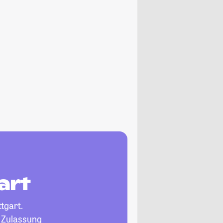
art
ttgart.
, Zulassung