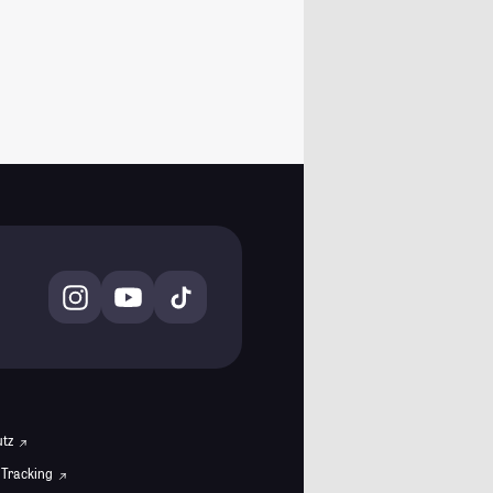
utz
 Tracking